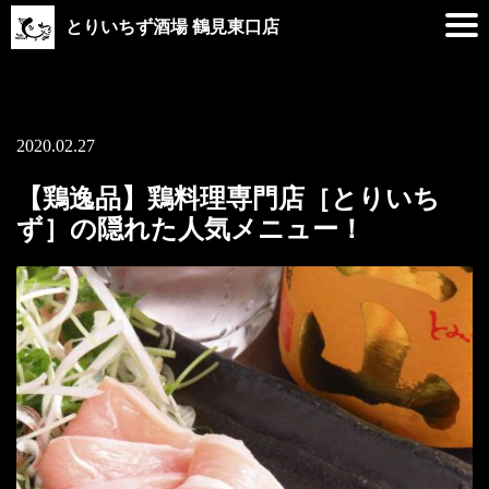
とりいちず酒場 鶴見東口店
2020.02.27
【鶏逸品】鶏料理専門店［とりいち
ず］の隠れた人気メニュー！