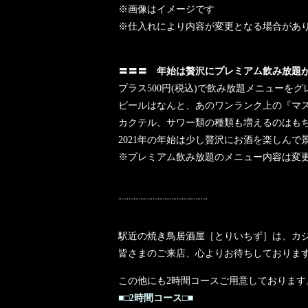
※画像はイメージです
※仕入れにより内容が変更となる場合があ
〓〓〓 年始は贅沢にプレミアム飲み放題
プラス500円(税込)で飲み放題メニューを
ビールはなんと、あのワンランク上の『マ
カクテル、サワー類の種類も増えるのはも
2021年の年始は少し贅沢にお酒を楽しんで
※プレミアム飲み放題のメニュー内容は変
¨¨¨¨¨¨¨¨¨¨¨¨¨¨¨¨¨¨¨¨¨¨¨¨¨¨
駅近の焼き鳥居酒屋［とりいちず］は、カ
皆さまのご来店、心よりお待ちしておりま
この他にも2時間コースご用意しております
■□2時間コース□■