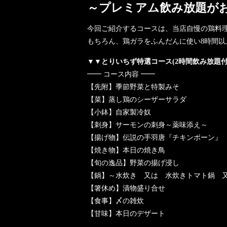
～プレミアム飲み放題が
今回ご紹介するコースは、当店自慢の鶏料
もちろん、鶏ガラをふんだんに使い8時間
▼▼とりいちず特選コース(2時間飲み放題付き)<
━━ コース内容 ━━
【先附】季節野菜と特製みそ
【菜】蒸し鶏のシーザーサラダ
【小鉢】自家製冷奴
【刺身】サーモンの刺身～薬味添え～
【揚げ物】伝説の手羽唐『チキンボーン』
【焼き物】本日の焼き鳥
【旬の逸品】野菜の揚げ浸し
【鍋】～水炊き 又は 水炊きトマト鍋 
【箸休め】漬物盛り合せ
【食事】〆の雑炊
【甘味】本日のデザート