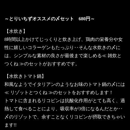
使用”にこだわった水炊き］
～とりいちずオススメの〆セット 680円～
【水炊き】
8時間以上かけてじっくりと炊き上げ、鶏肉の栄養分や女
性に嬉しいコラーゲンもたっぷり‥そんな水炊きの〆に
は、シンプルな素材の良さが最後まで楽しめる≪ 雑炊と
つくね ≫のセットがおすすめです。
【水炊きトマト鍋】
和風なようでイタリアンのようなお味のトマト鍋の〆には
≪ リゾットとつくね ≫のセットをおすすめします！
トマトに含まれるリコピンは抗酸化作用がとても高く、過
熱して食べることにより、吸収率が3倍になるんだとか‥
〆のリゾットで、余すことなくリコピンが摂取できちゃい
ます!!